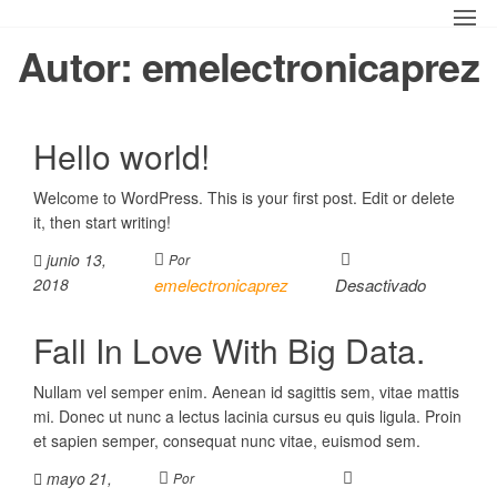
Saltar
al
Autor:
emelectronicaprez
contenido
Hello world!
Welcome to WordPress. This is your first post. Edit or delete
it, then start writing!
junio 13,
Por
2018
emelectronicaprez
Desactivado
Fall In Love With Big Data.
Nullam vel semper enim. Aenean id sagittis sem, vitae mattis
mi. Donec ut nunc a lectus lacinia cursus eu quis ligula. Proin
et sapien semper, consequat nunc vitae, euismod sem.
mayo 21,
Por