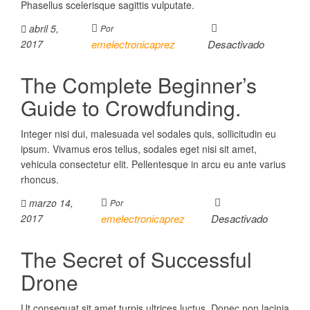
Phasellus scelerisque sagittis vulputate.
abril 5,
Por
2017
emelectronicaprez
Desactivado
The Complete Beginner’s
Guide to Crowdfunding.
Integer nisi dui, malesuada vel sodales quis, sollicitudin eu
ipsum. Vivamus eros tellus, sodales eget nisi sit amet,
vehicula consectetur elit. Pellentesque in arcu eu ante varius
rhoncus.
marzo 14,
Por
2017
emelectronicaprez
Desactivado
The Secret of Successful
Drone
Ut consequat sit amet turpis ultrices luctus. Donec non lacinia